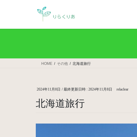
コ
ナ
ン
ビ
テ
ゲ
ン
ー
ツ
シ
へ
ョ
ス
ン
キ
に
ッ
移
HOME
その他
北海道旅行
プ
動
2024年11月8日
/ 最終更新日時 :
2024年11月8日
relaclear
北海道旅行