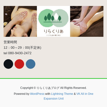
営業時間
12：00～29：00(不定休)
tel 080-9430-2472
Copyright © りらくりあブログ All Rights Reserved.
Powered by
WordPress
with
Lightning Theme
&
VK All in One
Expansion Unit