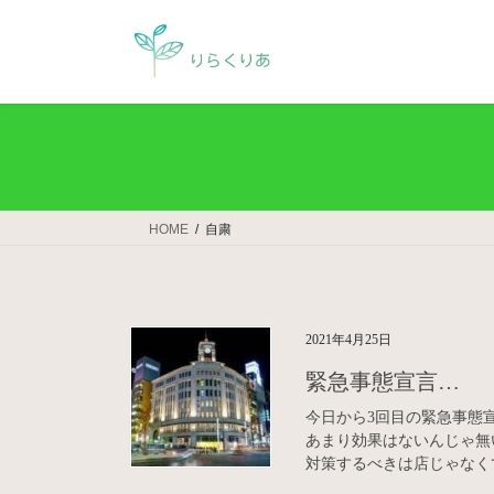
コ
ナ
ン
ビ
テ
ゲ
ン
ー
ツ
シ
へ
ョ
ス
ン
キ
に
ッ
移
HOME
自粛
プ
動
2021年4月25日
緊急事態宣言…
今日から3回目の緊急事態
あまり効果はないんじゃ無
対策するべきは店じゃなくて