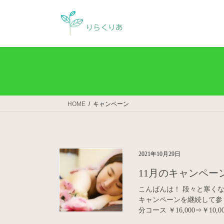
コ
ナ
ン
ビ
テ
ゲ
ン
ー
ツ
シ
へ
ョ
ス
ン
キ
に
ッ
移
HOME
キャンペーン
プ
動
2021年10月29日
11月のキャンペー
こんばんは！ 段々と寒くな
キャンペーンを継続して参り
分コース ￥16,000⇒￥10,0