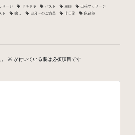
ッサージ
ドキドキ
バスト
主婦
出張マッサージ
スト
癒し
自分へのご褒美
非日常
鼠径部
ん。
※
が付いている欄は必須項目です