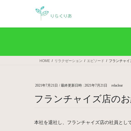
コ
ナ
ン
ビ
テ
ゲ
ン
ー
ツ
シ
へ
ョ
ス
ン
キ
に
ッ
移
HOME
リラクゼーション
エピソード
フランチャイ
プ
動
2021年7月21日
/ 最終更新日時 :
2021年7月21日
relaclear
フランチャイズ店のお
本社を退社し、フランチャイズ店の社員とし