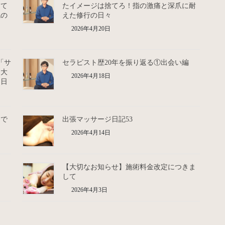
して
たイメージは捨てろ！指の激痛と深爪に耐
鬼の
えた修行の日々
2026年4月20日
「サ
セラピスト歴20年を振り返る①出会い編
た大
2026年4月18日
た日
月で
出張マッサージ日記53
2026年4月14日
【大切なお知らせ】施術料金改定につきま
して
2026年4月3日