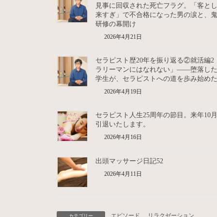
見事に回収された死亡フラグ。「客と
来すぎ」で不合格になった男の涙と、
研修の幕開け
2026年4月21日
セラピスト歴20年を振り返る②就活編2
ラリーマンにはなれない」――堕落し
学生が、セラピストへの道を歩み始め
2026年4月19日
セラピスト人生25周年の節目。来年10
引退いたします。
2026年4月16日
出頭マッサージ日記52
2026年4月11日
エピソード
、
リラクゼーション
カテゴリー