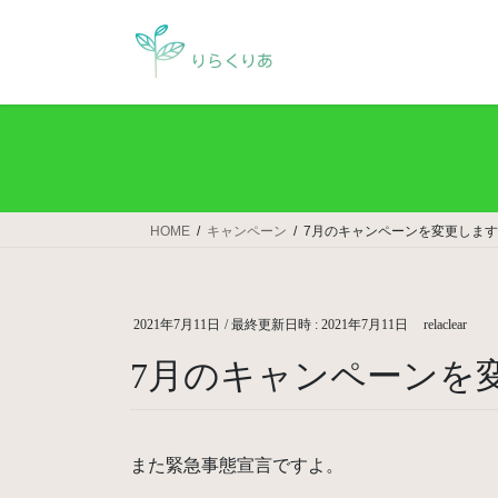
コ
ナ
ン
ビ
テ
ゲ
ン
ー
ツ
シ
へ
ョ
ス
ン
キ
に
ッ
移
HOME
キャンペーン
7月のキャンペーンを変更しま
プ
動
2021年7月11日
/ 最終更新日時 :
2021年7月11日
relaclear
7月のキャンペーンを
また緊急事態宣言ですよ。