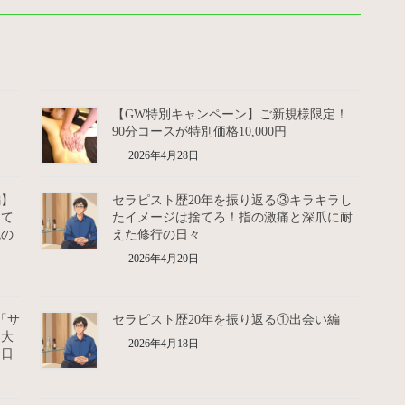
【GW特別キャンペーン】ご新規様限定！
90分コースが特別価格10,000円
2026年4月28日
編】
セラピスト歴20年を振り返る③キラキラし
して
たイメージは捨てろ！指の激痛と深爪に耐
鬼の
えた修行の日々
2026年4月20日
「サ
セラピスト歴20年を振り返る①出会い編
た大
2026年4月18日
た日