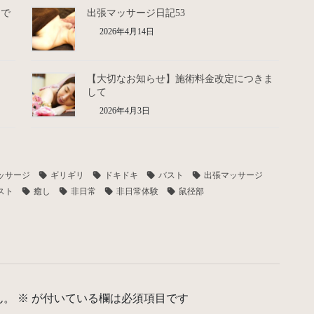
月で
出張マッサージ日記53
2026年4月14日
【大切なお知らせ】施術料金改定につきま
して
2026年4月3日
ッサージ
ギリギリ
ドキドキ
バスト
出張マッサージ
スト
癒し
非日常
非日常体験
鼠径部
ん。
※
が付いている欄は必須項目です